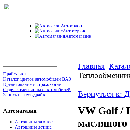
Автосалон
Автосервис
Автомагазин
Главная
Катал
Теплообменник
Прайс-лист
Каталог цветов автомобилей ВАЗ
Кредитование и страхование
Отдел комиссионых автомобилей
Вернуться к: Д
Запись на тест-драйв
VW Golf / 
Автомагазин
масляного
Автошины зимние
Автошины летние