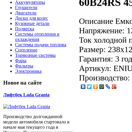
60B24RS 45
Аккумуляторы
Глушители
Двигатели
Диски для колес
Описание
Емко
Кузовные детали
Напряжение: 1
Подвеска
Системы отопления и
Ток холодной 
охлаждения
Системы подачи топлива
Размер: 238x1
Сцепление
Тормозные системы
Гарантия: 3 го
Фары
Фильтры
Артикул: ENIU
Электроника
Производство:
Новое на сайте
Лифтбек Lada Granta
Производство долгожданной
модели автомобиля стартовало в
начале мая текущего года в