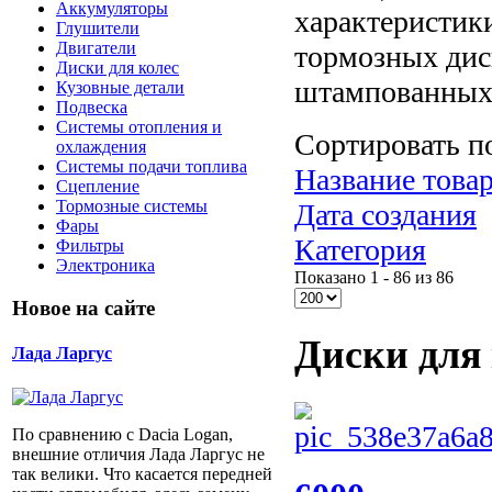
Аккумуляторы
характеристики
Глушители
Двигатели
тормозных дис
Диски для колес
штампованных 
Кузовные детали
Подвеска
Системы отопления и
Сортировать п
охлаждения
Системы подачи топлива
Название товар
Сцепление
Тормозные системы
Дата создания
Фары
Категория
Фильтры
Электроника
Показано 1 - 86 из 86
Новое на сайте
Диски для 
Лада Ларгус
По сравнению с Dacia Logan,
внешние отличия Лада Ларгус не
так велики. Что касается передней