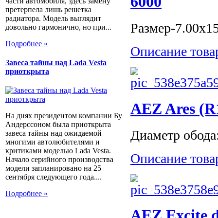
6000
части автомобиля, здесь замену
претерпела лишь решетка
радиатора. Модель выглядит
Размер-7.00x15
довольно гармонично, но при...
Подробнее »
Описание това
Завеса тайны над Lada Vesta
приоткрыта
AEZ Ares (R1
На днях президентом компании Бу
Андерссоном была приоткрыта
Диаметр обода: 
завеса тайны над ожидаемой
многими автолюбителями и
критиками моделью Lada Vesta.
Описание това
Начало серийного производства
модели запланировано на 25
сентября следующего года....
Подробнее »
AEZ Excite d