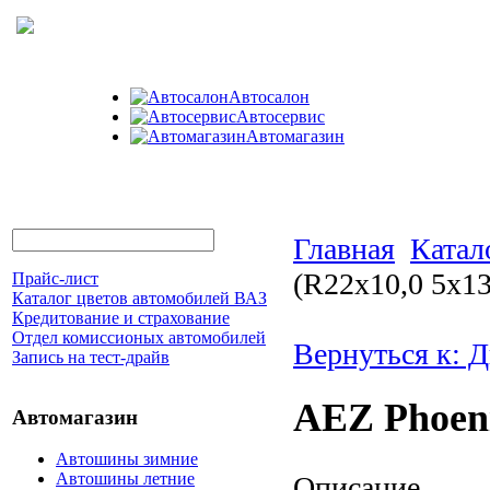
Автосалон
Автосервис
Автомагазин
Главная
Катал
(R22x10,0 5x13
Прайс-лист
Каталог цветов автомобилей ВАЗ
Кредитование и страхование
Отдел комиссионых автомобилей
Вернуться к: Д
Запись на тест-драйв
AEZ Phoeni
Автомагазин
Автошины зимние
Автошины летние
Описание