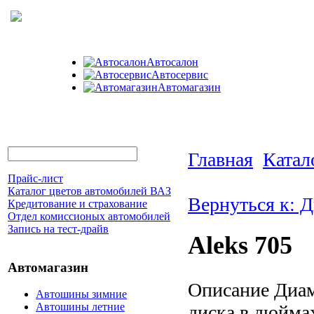
Автосалон
Автосервис
Автомагазин
Главная
Катал
Прайс-лист
Каталог цветов автомобилей ВАЗ
Вернуться к: Д
Кредитование и страхование
Отдел комиссионых автомобилей
Запись на тест-драйв
Aleks 705
Автомагазин
Описание
Диам
Автошины зимние
Автошины летние
диска в дюймах