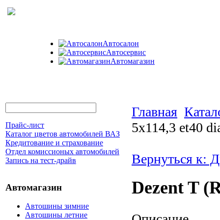
Автосалон
Автосервис
Автомагазин
Главная
Катал
5x114,3 et40 di
Прайс-лист
Каталог цветов автомобилей ВАЗ
Кредитование и страхование
Отдел комиссионых автомобилей
Вернуться к: Д
Запись на тест-драйв
Dezent T (R
Автомагазин
Автошины зимние
Автошины летние
Описание