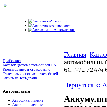
Автосалон
Автосервис
Автомагазин
Главная
Катал
автомобильн
Прайс-лист
Каталог цветов автомобилей ВАЗ
6СТ-72 72А/ч 
Кредитование и страхование
Отдел комиссионых автомобилей
Запись на тест-драйв
Вернуться к: 
Автомагазин
Аккумулят
Автошины зимние
Автошины летние