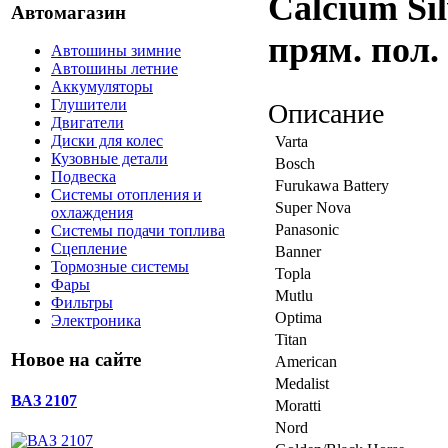
Calcium Si
Автомагазин
прям. пол.
Автошины зимние
Автошины летние
Аккумуляторы
Глушители
Описание
Двигатели
Диски для колес
Varta
Кузовные детали
Bosch
Подвеска
Furukawa Battery
Системы отопления и
Super Nova
охлаждения
Panasonic
Системы подачи топлива
Сцепление
Banner
Тормозные системы
Topla
Фары
Mutlu
Фильтры
Optima
Электроника
Titan
Новое на сайте
American
Medalist
ВАЗ 2107
Moratti
Nord