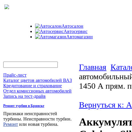
Автосалон
Автосервис
Автомагазин
Главная
Катал
автомобильный 
Прайс-лист
Каталог цветов автомобилей ВАЗ
1450 А прям. п
Кредитование и страхование
Отдел комиссионых автомобилей
Запись на тест-драйв
Вернуться к: 
Ремонт турбин в Брянске
Признаки неисправностей
Аккумулят
турбины. Неисправности турбин.
Ремонт
или новая турбина.