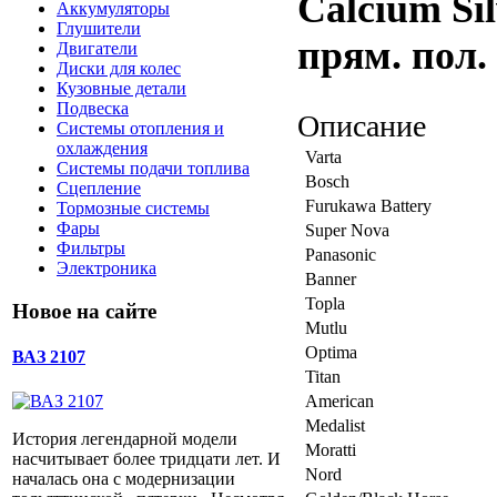
Calcium Si
Аккумуляторы
Глушители
прям. пол.
Двигатели
Диски для колес
Кузовные детали
Подвеска
Описание
Системы отопления и
охлаждения
Varta
Системы подачи топлива
Bosch
Сцепление
Furukawa Battery
Тормозные системы
Фары
Super Nova
Фильтры
Panasonic
Электроника
Banner
Topla
Новое на сайте
Mutlu
Optima
ВАЗ 2107
Titan
American
Medalist
История легендарной модели
Moratti
насчитывает более тридцати лет. И
Nord
началась она с модернизации