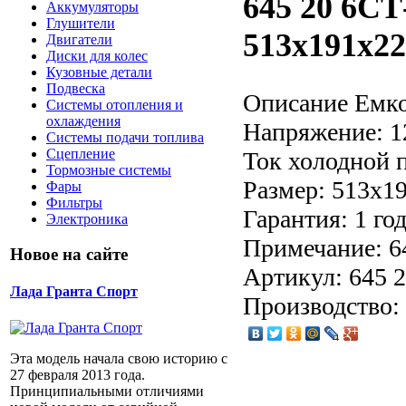
645 20 6СТ
Аккумуляторы
Глушители
513x191x22
Двигатели
Диски для колес
Кузовные детали
Подвеска
Описание
Емко
Системы отопления и
охлаждения
Напряжение: 1
Системы подачи топлива
Сцепление
Ток холодной 
Тормозные системы
Размер: 513x1
Фары
Фильтры
Гарантия: 1 го
Электроника
Примечание: 6
Новое на сайте
Артикул: 645 
Лада Гранта Спорт
Производство:
Эта модель начала свою историю с
27 февраля 2013 года.
Принципиальными отличиями