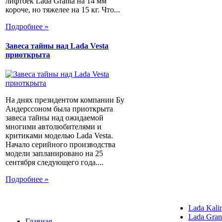
лифтбек Lada Granta на 14 мм
короче, но тяжелее на 15 кг. Что...
Подробнее »
Завеса тайны над Lada Vesta
приоткрыта
На днях президентом компании Бу
Андерссоном была приоткрыта
завеса тайны над ожидаемой
многими автолюбителями и
критиками моделью Lada Vesta.
Начало серийного производства
модели запланировано на 25
сентября следующего года....
Подробнее »
Lada Kali
Lada Gran
Главная