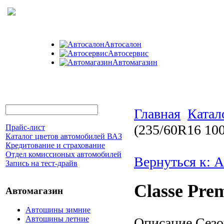
Автосалон
Автосервис
Автомагазин
Главная
Катал
(235/60R16 10
Прайс-лист
Каталог цветов автомобилей ВАЗ
Кредитование и страхование
Отдел комиссионых автомобилей
Вернуться к: 
Запись на тест-драйв
Classe Prem
Автомагазин
Автошины зимние
Автошины летние
Описание
Сезо