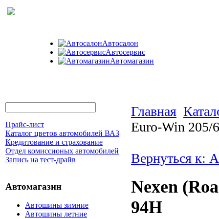
Автосалон
Автосервис
Автомагазин
Главная
Катал
Euro-Win 205/
Прайс-лист
Каталог цветов автомобилей ВАЗ
Кредитование и страхование
Отдел комиссионых автомобилей
Вернуться к: 
Запись на тест-драйв
Nexen (Roa
Автомагазин
94H
Автошины зимние
Автошины летние