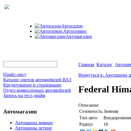
Автосалон
Автосервис
Автомагазин
Главная
Каталог
Автоши
Прайс-лист
Вернуться к: Автошины 
Каталог цветов автомобилей ВАЗ
Кредитование и страхование
Federal Him
Отдел комиссионых автомобилей
Запись на тест-драйв
Описание
Автомагазин
Сезонность
Зимняя
Тип авто
Внедорожни
Автошины зимние
Радиус
16
Автошины летние