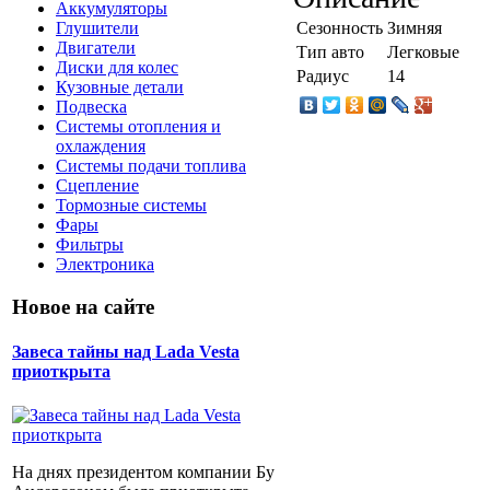
Аккумуляторы
Сезонность
Зимняя
Глушители
Двигатели
Тип авто
Легковые
Диски для колес
Радиус
14
Кузовные детали
Подвеска
Системы отопления и
охлаждения
Системы подачи топлива
Сцепление
Тормозные системы
Фары
Фильтры
Электроника
Новое на сайте
Завеса тайны над Lada Vesta
приоткрыта
На днях президентом компании Бу