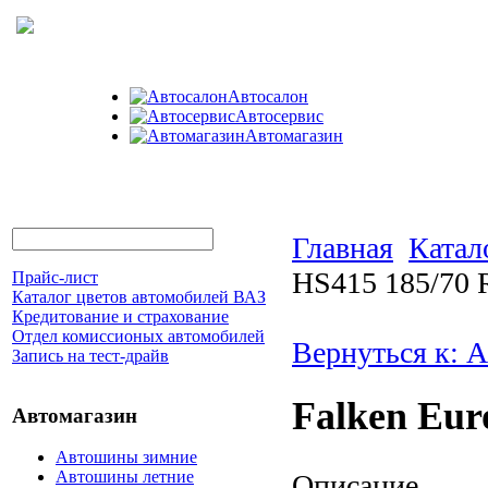
Автосалон
Автосервис
Автомагазин
Главная
Катал
HS415 185/70 
Прайс-лист
Каталог цветов автомобилей ВАЗ
Кредитование и страхование
Отдел комиссионых автомобилей
Вернуться к: 
Запись на тест-драйв
Falken Eur
Автомагазин
Автошины зимние
Автошины летние
Описание