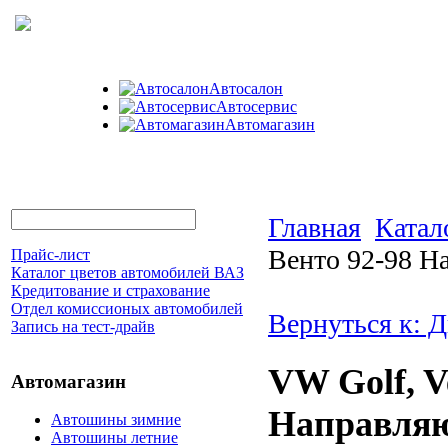
Автосалон
Автосервис
Автомагазин
Главная
Катал
Венто 92-98 Н
Прайс-лист
Каталог цветов автомобилей ВАЗ
Кредитование и страхование
Отдел комиссионых автомобилей
Вернуться к: Д
Запись на тест-драйв
VW Golf, V
Автомагазин
Направляю
Автошины зимние
Автошины летние