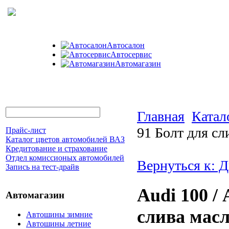
Автосалон
Автосервис
Автомагазин
Главная
Катал
91 Болт для с
Прайс-лист
Каталог цветов автомобилей ВАЗ
Кредитование и страхование
Отдел комиссионых автомобилей
Вернуться к: Д
Запись на тест-драйв
Audi 100 / 
Автомагазин
слива мас
Автошины зимние
Автошины летние