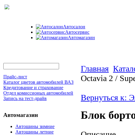
Автосалон
Автосервис
Автомагазин
Главная
Катал
Octavia 2 / Sup
Прайс-лист
Каталог цветов автомобилей ВАЗ
Кредитование и страхование
Отдел комиссионых автомобилей
Вернуться к: 
Запись на тест-драйв
Блок борто
Автомагазин
Автошины зимние
Автошины летние
Описание