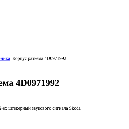
оника
Корпус разъема 4D0971992
а
ема 4D0971992
2-ех штекерный звукового сигнала Skoda