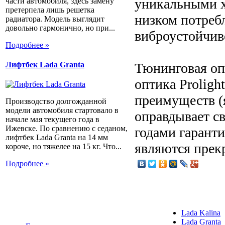
уникальными х
части автомобиля, здесь замену
претерпела лишь решетка
низком потребл
радиатора. Модель выглядит
довольно гармонично, но при...
виброустойчив
Подробнее »
Тюнинговая оп
Лифтбек Lada Granta
оптика Proligh
преимуществ (
Производство долгожданной
модели автомобиля стартовало в
оправдывает с
начале мая текущего года в
Ижевске. По сравнению с седаном,
годами гаранти
лифтбек Lada Granta на 14 мм
являются прек
короче, но тяжелее на 15 кг. Что...
Подробнее »
Lada Kalina
Lada Granta