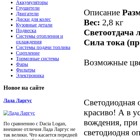
Аккумуляторы
Глушители
Описание
Разм
Двигатели
Диски для колес
Вес:
2,8 кг
Кузовные детали
Светоотдача 
Подвеска
Системы отопления и
Сила тока (пр
охлаждения
Системы подачи топлива
Сцепление
Тормозные системы
Возможные цве
Фары
Фильтры
Электроника
Новое на сайте
Cветодиодная
Лада Ларгус
красиво! А в у
вождения, при
По сравнению с Dacia Logan,
внешние отличия Лада Ларгус не
светодиодня оп
так велики. Что касается передней