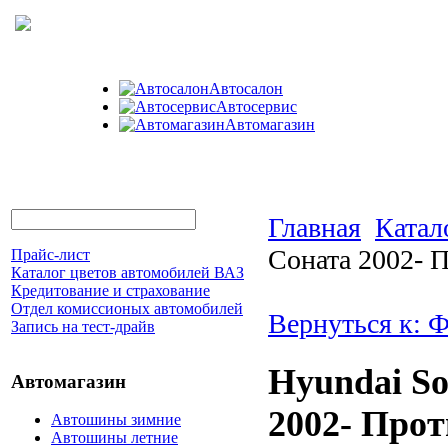
Автосалон
Автосервис
Автомагазин
Главная
Катал
Соната 2002- 
Прайс-лист
Каталог цветов автомобилей ВАЗ
Кредитование и страхование
Отдел комиссионых автомобилей
Вернуться к: 
Запись на тест-драйв
Hyundai So
Автомагазин
2002- Про
Автошины зимние
Автошины летние