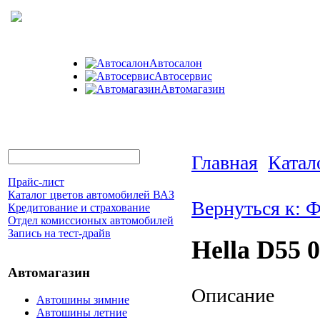
Автосалон
Автосервис
Автомагазин
Главная
Катал
Прайс-лист
Каталог цветов автомобилей ВАЗ
Вернуться к: 
Кредитование и страхование
Отдел комиссионых автомобилей
Запись на тест-драйв
Hella D55 
Автомагазин
Описание
Автошины зимние
Автошины летние