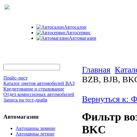
Автосалон
Автосервис
Автомагазин
Главная
Катал
BZB, BJB, BK
Прайс-лист
Каталог цветов автомобилей ВАЗ
Кредитование и страхование
Отдел комиссионых автомобилей
Вернуться к: 
Запись на тест-драйв
Фильтр во
Автомагазин
BKC
Автошины зимние
Автошины летние