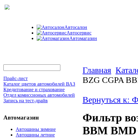
Автосалон
Автосервис
Автомагазин
Главная
Катал
BZG CGPA B
Прайс-лист
Каталог цветов автомобилей ВАЗ
Кредитование и страхование
Отдел комиссионых автомобилей
Вернуться к: 
Запись на тест-драйв
Фильтр в
Автомагазин
BBM BMD
Автошины зимние
Автошины летние