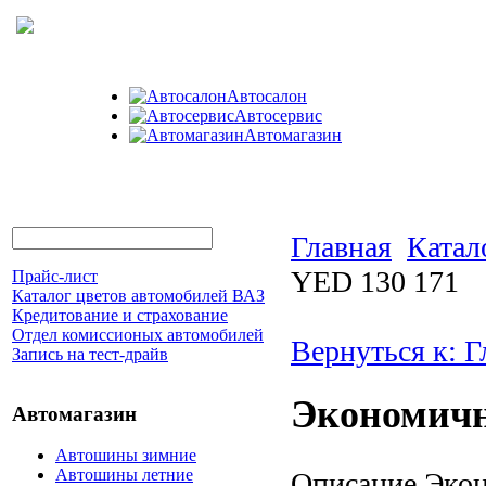
Автосалон
Автосервис
Автомагазин
Главная
Катал
YED 130 171
Прайс-лист
Каталог цветов автомобилей ВАЗ
Кредитование и страхование
Отдел комиссионых автомобилей
Вернуться к: 
Запись на тест-драйв
Экономичн
Автомагазин
Автошины зимние
Автошины летние
Описание
Экон