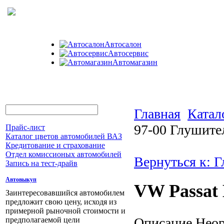
Автосалон
Автосервис
Автомагазин
Главная
Катал
97-00 Глушите
Прайс-лист
Каталог цветов автомобилей ВАЗ
Кредитование и страхование
Отдел комиссионых автомобилей
Вернуться к: 
Запись на тест-драйв
Автовыкуп
VW Passat 
Заинтересовавшийся автомобилем
предложит свою цену, исходя из
примерной рыночной стоимости и
Описание
Неор
предполагаемой цели