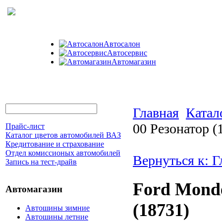
Автосалон
Автосервис
Автомагазин
Главная
Катал
00 Резонатор (
Прайс-лист
Каталог цветов автомобилей ВАЗ
Кредитование и страхование
Отдел комиссионых автомобилей
Вернуться к: 
Запись на тест-драйв
Ford Monde
Автомагазин
(18731)
Автошины зимние
Автошины летние