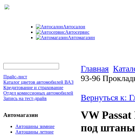
Автосалон
Автосервис
Автомагазин
Главная
Катал
93-96 Проклад
Прайс-лист
Каталог цветов автомобилей ВАЗ
Кредитование и страхование
Отдел комиссионых автомобилей
Вернуться к: 
Запись на тест-драйв
VW Passat 
Автомагазин
под штаны
Автошины зимние
Автошины летние