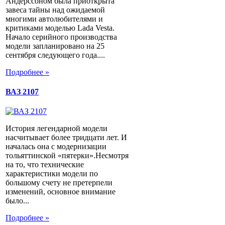
Андерссоном была приоткрыта
завеса тайны над ожидаемой
многими автолюбителями и
критиками моделью Lada Vesta.
Начало серийного производства
модели запланировано на 25
сентября следующего года....
Подробнее »
ВАЗ 2107
История легендарной модели
насчитывает более тридцати лет. И
началась она с модернизации
тольяттинской «пятерки».Несмотря
на то, что технические
характеристики модели по
большому счету не претерпели
изменений, основное внимание
было...
Подробнее »