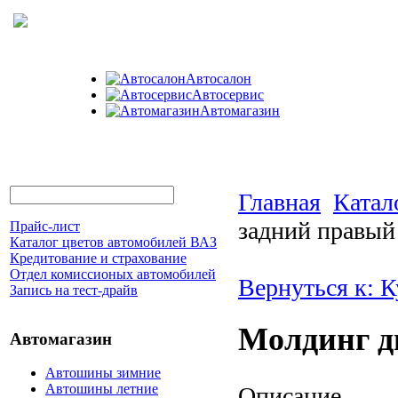
Автосалон
Автосервис
Автомагазин
Главная
Катал
задний правый
Прайс-лист
Каталог цветов автомобилей ВАЗ
Кредитование и страхование
Отдел комиссионых автомобилей
Вернуться к: 
Запись на тест-драйв
Молдинг д
Автомагазин
Автошины зимние
Автошины летние
Описание