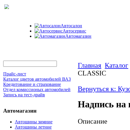
Автосалон
Автосервис
Автомагазин
Главная
Каталог
CLASSIC
Прайс-лист
Каталог цветов автомобилей ВАЗ
Кредитование и страхование
Вернуться к: Куз
Отдел комиссионых автомобилей
Запись на тест-драйв
Надпись на
Автомагазин
Описание
Автошины зимние
Автошины летние