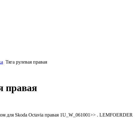
ка
Тяга рулевая правая
я правая
иком для Skoda Octavia правая 1U_W_061001>> . LEMFOERDER