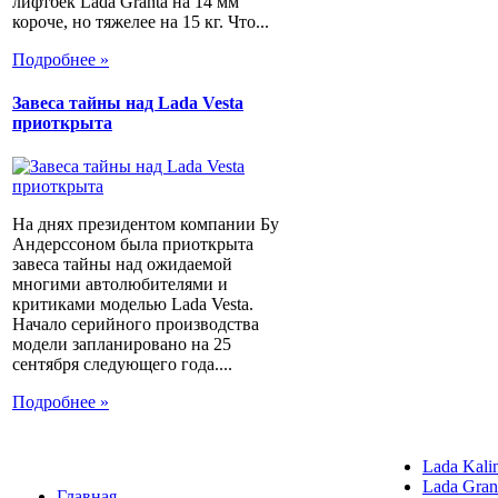
лифтбек Lada Granta на 14 мм
короче, но тяжелее на 15 кг. Что...
Подробнее »
Завеса тайны над Lada Vesta
приоткрыта
На днях президентом компании Бу
Андерссоном была приоткрыта
завеса тайны над ожидаемой
многими автолюбителями и
критиками моделью Lada Vesta.
Начало серийного производства
модели запланировано на 25
сентября следующего года....
Подробнее »
Lada Kali
Lada Gran
Главная