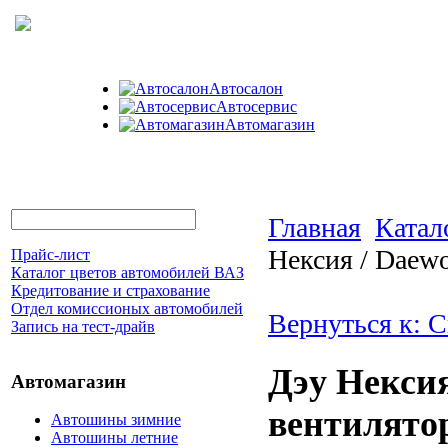
Автосалон
Автосервис
Автомагазин
Главная
Катал
Нексия / Daewo
Прайс-лист
Каталог цветов автомобилей ВАЗ
Кредитование и страхование
Отдел комиссионых автомобилей
Вернуться к: 
Запись на тест-драйв
Дэу Нексия
Автомагазин
вентилято
Автошины зимние
Автошины летние