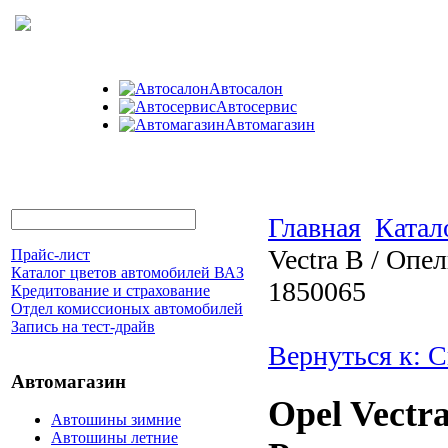
Автосалон
Автосервис
Автомагазин
Главная
Катал
Vectra B / Опе
Прайс-лист
Каталог цветов автомобилей ВАЗ
1850065
Кредитование и страхование
Отдел комиссионых автомобилей
Запись на тест-драйв
Вернуться к: 
Автомагазин
Opel Vectr
Автошины зимние
Автошины летние