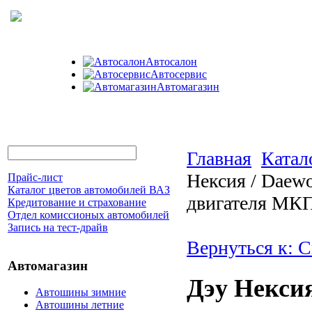
Автосалон
Автосервис
Автомагазин
Главная
Катал
Нексия / Daew
Прайс-лист
Каталог цветов автомобилей ВАЗ
двигателя МК
Кредитование и страхование
Отдел комиссионых автомобилей
Запись на тест-драйв
Вернуться к: 
Автомагазин
Дэу Нексия
Автошины зимние
Автошины летние