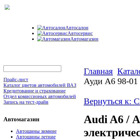
Автосалон
Автосервис
Автомагазин
Главная
Катал
Ауди А6 98-01
Прайс-лист
Каталог цветов автомобилей ВАЗ
Кредитование и страхование
Отдел комиссионых автомобилей
Вернуться к: 
Запись на тест-драйв
Audi A6 / 
Автомагазин
электриче
Автошины зимние
Автошины летние