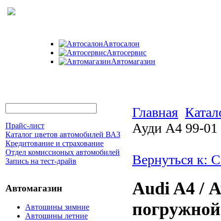
Автосалон
Автосервис
Автомагазин
Главная
Катал
Ауди А4 99-01
Прайс-лист
Каталог цветов автомобилей ВАЗ
Кредитование и страхование
Отдел комиссионых автомобилей
Вернуться к: 
Запись на тест-драйв
Audi A4 / 
Автомагазин
погружной
Автошины зимние
Автошины летние