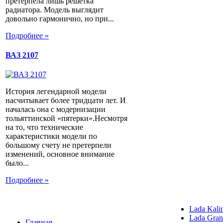
претерпела лишь решетка
радиатора. Модель выглядит
довольно гармонично, но при...
Подробнее »
ВАЗ 2107
История легендарной модели
насчитывает более тридцати лет. И
началась она с модернизации
тольяттинской «пятерки».Несмотря
на то, что технические
характеристики модели по
большому счету не претерпели
изменений, основное внимание
было...
Подробнее »
Lada Kali
Lada Gran
Главная