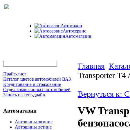
Автосалон
Автосервис
Автомагазин
Главная
Катал
Transporter Т4
Прайс-лист
Каталог цветов автомобилей ВАЗ
Кредитование и страхование
Отдел комиссионых автомобилей
Вернуться к: 
Запись на тест-драйв
VW Transpo
Автомагазин
бензонасос
Автошины зимние
Автошины летние