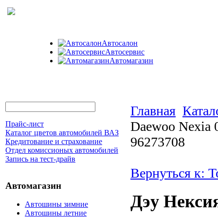
Автосалон
Автосервис
Автомагазин
Главная
Катал
Daewoo Nexia 
Прайс-лист
Каталог цветов автомобилей ВАЗ
96273708
Кредитование и страхование
Отдел комиссионых автомобилей
Запись на тест-драйв
Вернуться к: 
Автомагазин
Дэу Нексия
Автошины зимние
Автошины летние