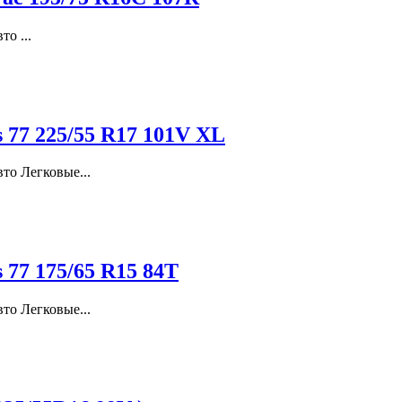
о ...
s 77 225/55 R17 101V XL
то Легковые...
 77 175/65 R15 84T
то Легковые...