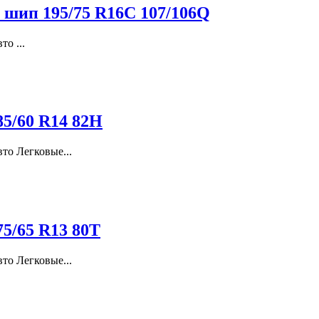
 шип 195/75 R16C 107/106Q
о ...
185/60 R14 82H
то Легковые...
175/65 R13 80T
то Легковые...