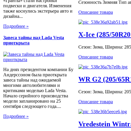
«Гранты» стали настройки
Сезонность Зимняя Тип ав
подвески и двигателя. Изменения
также коснулись экстерьера авто и
Описание товара
дизайна...
Подробнее »
X-Ice (285/50R2
Завеса тайны над Lada Vesta
приоткрыта
Сезон: Зима, Ширина: 285,
Описание товара
На днях президентом компании Бу
Андерссоном была приоткрыта
WR G2 (205/65R
завеса тайны над ожидаемой
многими автолюбителями и
критиками моделью Lada Vesta.
Сезон: Зима, Ширина: 205,
Начало серийного производства
модели запланировано на 25
Описание товара
сентября следующего года....
Подробнее »
Vredestein Win