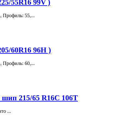
225/55R16 99V )
 Профиль: 55,...
205/60R16 96H )
 Профиль: 60,...
 шип 215/65 R16C 106T
о ...