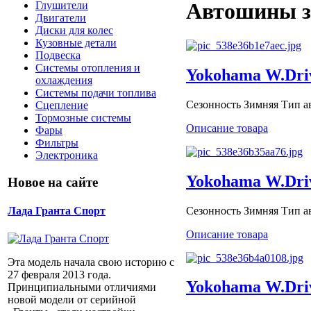
Автошины з
Глушители
Двигатели
Диски для колес
Кузовные детали
Подвеска
Системы отопления и
Yokohama W.Dri
охлаждения
Системы подачи топлива
Сезонность Зимняя Тип авт
Сцепление
Тормозные системы
Описание товара
Фары
Фильтры
Электроника
Yokohama W.Driv
Новое на сайте
Сезонность Зимняя Тип ав
Лада Гранта Спорт
Описание товара
Эта модель начала свою историю с
27 февраля 2013 года.
Yokohama W.Driv
Принципиальными отличиями
новой модели от серийной