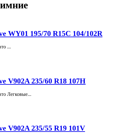
имние
ve WY01 195/70 R15C 104/102R
о ...
e V902A 235/60 R18 107H
то Легковые...
e V902A 235/55 R19 101V