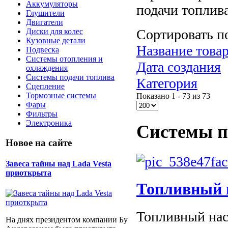
Аккумуляторы
подачи топлива
Глушители
Двигатели
Сортировать п
Диски для колес
Кузовные детали
Название товар
Подвеска
Системы отопления и
Дата создания
охлаждения
Системы подачи топлива
Категория
Сцепление
Тормозные системы
Показано 1 - 73 из 73
Фары
Фильтры
Электроника
Системы п
Новое на сайте
Завеса тайны над Lada Vesta
приоткрыта
Топливный 
Топливный насо
На днях президентом компании Бу