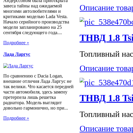
Андерссоном была приоткрыта
Описание това
завеса тайны над ожидаемой
многими автолюбителями и
критиками моделью Lada Vesta.
Начало серийного производства
модели запланировано на 25
сентября следующего года....
ТНВД 1.8 Ts
Подробнее »
Топливный насо
Лада Ларгус
Описание това
По сравнению с Dacia Logan,
внешние отличия Лада Ларгус не
так велики. Что касается передней
части автомобиля, здесь замену
ТНВД 1.8 Ts
претерпела лишь решетка
радиатора. Модель выглядит
довольно гармонично, но при...
Топливный насо
Подробнее »
Описание това