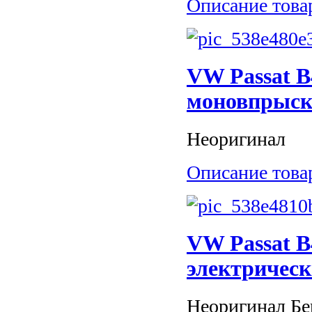
Описание това
VW Passat B
моновпрыс
Неоригинал
Описание това
VW Passat B4
электрически
Неоригинал Бен