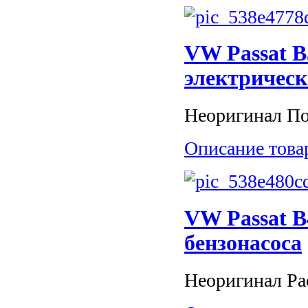
VW Passat B5
электричес
Неоригинал Пос
Описание това
VW Passat B4
бензонасоса
Неоригинал Рас